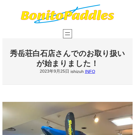
内
容
を
ス
キ
ッ
プ
秀岳荘白石店さんでのお取り扱い
が始まりました！
2023年9月25日
ishizuh
INFO