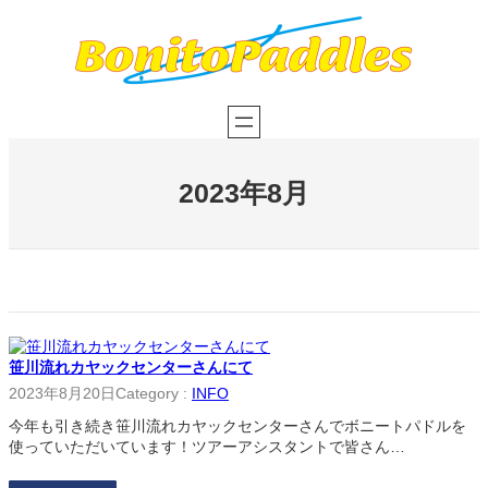
内
容
を
ス
キ
ッ
プ
2023年8月
笹川流れカヤックセンターさんにて
2023年8月20日
Category :
INFO
今年も引き続き笹川流れカヤックセンターさんでボニートパドルを
使っていただいています！ツアーアシスタントで皆さん…