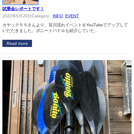
試乗会レポートです！
2022年5月20日
Category :
INFO
, 
EVENT
カヤック５５さんより、笹川流れイベントをYouTubeでアップして
いだだきました。ボニートパドルも紹介していた…
Read more