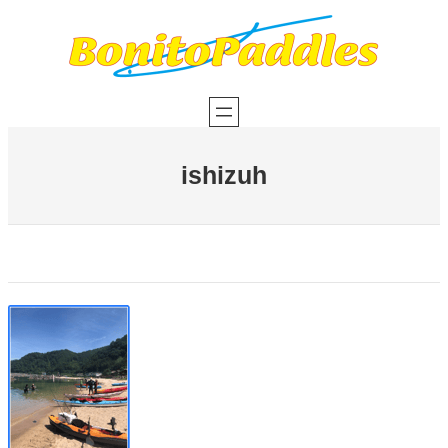
内
容
を
ス
キ
ッ
プ
ishizuh