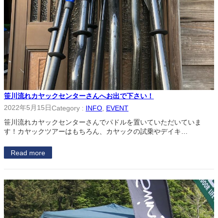
笹川流れカヤックセンターさんへお出で下さい！
2022年5月15日
Category :
INFO
, 
EVENT
笹川流れカヤックセンターさんでパドルを置いていただいていま
す！カヤックツアーはもちろん、カヤックの試乗やデイキ…
Read more