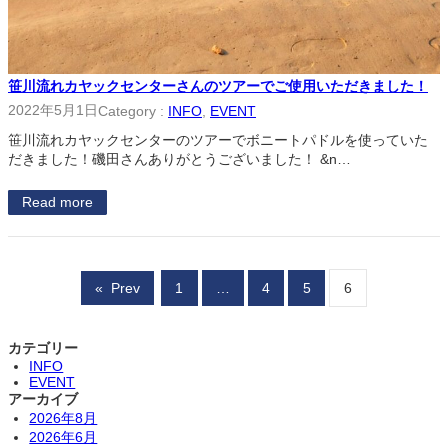
笹川流れカヤックセンターさんのツアーでご使用いただきました！
2022年5月1日
Category :
INFO
, 
EVENT
笹川流れカヤックセンターのツアーでボニートパドルを使っていた
だきました！磯田さんありがとうございました！ &n…
Read more
«
Prev
1
…
4
5
6
カテゴリー
INFO
EVENT
アーカイブ
2026年8月
2026年6月