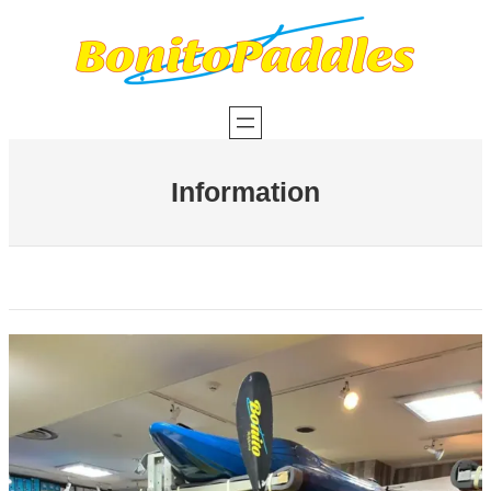
内
容
を
ス
キ
ッ
プ
Information